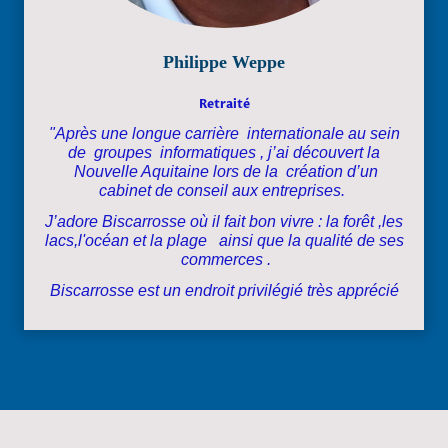
Philippe Weppe
Retraité
"Après une longue carrière internationale au sein
de groupes informatiques , j’ai découvert la
Nouvelle Aquitaine lors de la création d’un
cabinet de conseil aux entreprises.
J’adore Biscarrosse où il fait bon vivre : la forêt ,les
lacs,l'océan et la plage ainsi que la qualité de ses
commerces .
Biscarrosse est un endroit privilégié très apprécié